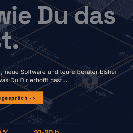
wie Du das
t.
, neue Software und teure Berater bisher
as Du Dir erhofft hast...
egespräch ->
0 %
10-20 h