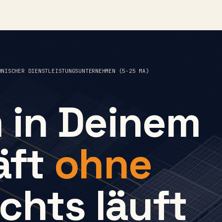
HNISCHER DIENSTLEISTUNGSUNTERNEHMEN (5-25 MA)
 in Deinem
äft
ohne
chts läuft