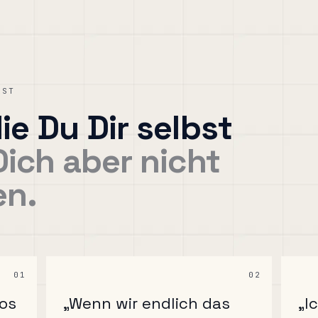
AST
ie Du Dir selbst
Dich aber nicht
en.
01
02
los
​„Wenn wir endlich das
„I